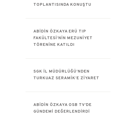
TOPLANTISINDA KONUŞTU
ABIDIN ÖZKAYA ERÜ TIP
FAKÜLTESI’NIN MEZUNIYET
TÖRENINE KATILDI
SGK İL MÜDÜRLÜĞÜ’NDEN
TURKUAZ SERAMIK’E ZIYARET
ABIDIN ÖZKAYA OSB TV’DE
GÜNDEMI DEĞERLENDIRDI