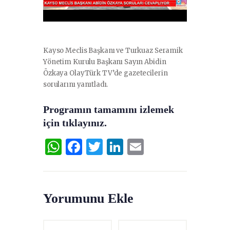
Kayso Meclis Başkanı ve Turkuaz Seramik
Yönetim Kurulu Başkanı Sayın Abidin
Özkaya OlayTürk TV’de gazetecilerin
sorularını yanıtladı.
Programın tamamını izlemek
için tıklayınız.
W
F
T
Li
E
h
a
w
n
m
at
c
it
k
ai
s
e
te
e
l
Yorumunu Ekle
A
b
r
dI
p
o
n