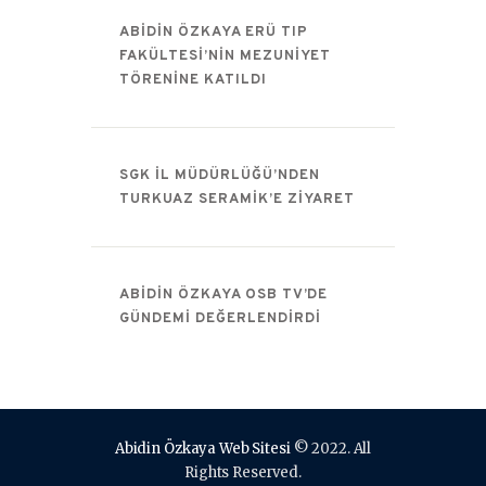
ABIDIN ÖZKAYA ERÜ TIP
FAKÜLTESI’NIN MEZUNIYET
TÖRENINE KATILDI
SGK İL MÜDÜRLÜĞÜ’NDEN
TURKUAZ SERAMIK’E ZIYARET
ABIDIN ÖZKAYA OSB TV’DE
GÜNDEMI DEĞERLENDIRDI
Abidin Özkaya Web Sitesi
© 2022. All
Rights Reserved.