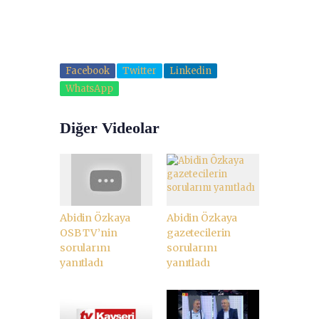
Facebook
Twitter
Linkedin
WhatsApp
Diğer Videolar
Abidin Özkaya
Abidin Özkaya
OSB TV’nin
gazetecilerin
sorularını
sorularını
yanıtladı
yanıtladı