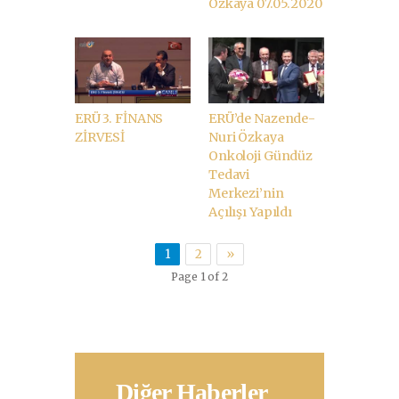
Özkaya 07.05.2020
ERÜ 3. FİNANS
ERÜ’de Nazende-
ZİRVESİ
Nuri Özkaya
Onkoloji Gündüz
Tedavi
Merkezi’nin
Açılışı Yapıldı
1
2
»
Page 1 of 2
Diğer Haberler