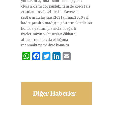
yılı kasım ayından sonra hem piyasada
oluşan kısmi doygunluk, hem de kredi faiz
oranlarının yükselmesine ilaveten
şartların zorlaşması 2021 yılının, 2020 yılı
kadar şanslı olmadığını göstermektedir. Bu
konuda yatırım planı olan değerli
üyelerimizin bu hususları dikkate
almalarında fayda olduğuna
inanmaktayım” diye konuştu.
W
F
T
Li
E
h
a
w
n
m
at
c
it
k
ai
s
e
te
e
l
A
b
r
dI
Diğer Haberler
p
o
n
p
o
k