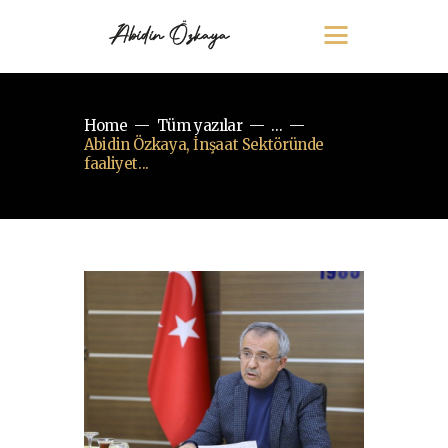
Home
Tüm yazılar
...
Abidin Özkaya, İnşaat Sektöründe
faaliyet...