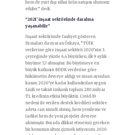
hem de yurt dışı nihai ürün satışını olumsuz
etkiler” dedi.
“2021’ inşaat sektöründe daralma
yaşanabilir”
İnşaat sektöründe faaliyet gösteren
firmaları da uyaran Özkaya, “TÜİK
verilerine göre inşaat sektörü 2020’nin 3.
çeyreğinde yüzde 6,4 büyürken, ilk 9 aylık
büyüme 5,7 olmuştur. Bu büyümeye en
büyük katkının BDDK verilerine göre
hükümetin devreye aldığı ve nisan ayından
kasım 2020’ye kadar kullandırılan uygun
faizli ve taksit imkanlı toplam 280 milyar
TL kredinin etkisi büyüktür. Covid-19
nedeni ile verilen destek kredileri sektöre
adeta can simidi olmuş, hem yenileme ve
tadilat hem de yeni projeler devreye
alınmıştır. Burada dikkat etmemiz gereken
bir konunun altını çizmek istiyorum. 2020