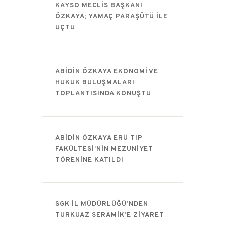
KAYSO MECLIS BAŞKANI
ÖZKAYA; YAMAÇ PARAŞÜTÜ ILE
UÇTU
ABIDIN ÖZKAYA EKONOMI VE
HUKUK BULUŞMALARI
TOPLANTISINDA KONUŞTU
ABIDIN ÖZKAYA ERÜ TIP
FAKÜLTESI’NIN MEZUNIYET
TÖRENINE KATILDI
SGK İL MÜDÜRLÜĞÜ’NDEN
TURKUAZ SERAMIK’E ZIYARET